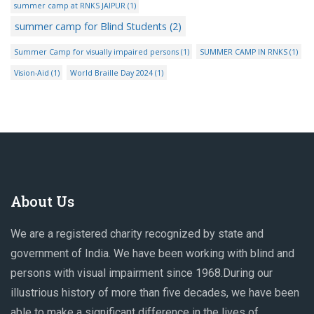
summer camp at RNKS JAIPUR
(1)
summer camp for Blind Students
(2)
Summer Camp for visually impaired persons
(1)
SUMMER CAMP IN RNKS
(1)
Vision-Aid
(1)
World Braille Day 2024
(1)
About Us
We are a registered charity recognized by state and
government of India. We have been working with blind and
persons with visual impairment since 1968.During our
illustrious history of more than five decades, we have been
able to make a significant difference in the lives of