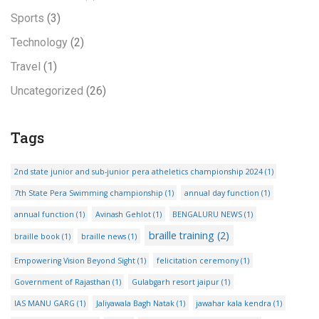
Sports
(3)
Technology
(2)
Travel
(1)
Uncategorized
(26)
Tags
2nd state junior and sub-junior pera atheletics championship 2024
(1)
7th State Pera Swimming championship
(1)
annual day function
(1)
annual function
(1)
Avinash Gehlot
(1)
BENGALURU NEWS
(1)
braille training
(2)
braille book
(1)
braille news
(1)
Empowering Vision Beyond Sight
(1)
felicitation ceremony
(1)
Government of Rajasthan
(1)
Gulabgarh resort jaipur
(1)
IAS MANU GARG
(1)
Jaliyawala Bagh Natak
(1)
jawahar kala kendra
(1)