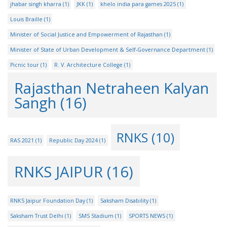
jhabar singh kharra
(1)
JKK
(1)
khelo india para games 2025
(1)
Louis Braille
(1)
Minister of Social Justice and Empowerment of Rajasthan
(1)
Minister of State of Urban Development & Self-Governance Department
(1)
Picnic tour
(1)
R. V. Architecture College
(1)
Rajasthan Netraheen Kalyan
Sangh
(16)
RNKS
(10)
RAS 2021
(1)
Republic Day 2024
(1)
RNKS JAIPUR
(16)
RNKS Jaipur Foundation Day
(1)
Saksham Disability
(1)
Saksham Trust Delhi
(1)
SMS Stadium
(1)
SPORTS NEWS
(1)