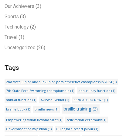
Our Achievers
(3)
Sports
(3)
Technology
(2)
Travel
(1)
Uncategorized
(26)
Tags
2nd state junior and sub-junior pera atheletics championship 2024
(1)
7th State Pera Swimming championship
(1)
annual day function
(1)
annual function
(1)
Avinash Gehlot
(1)
BENGALURU NEWS
(1)
braille training
(2)
braille book
(1)
braille news
(1)
Empowering Vision Beyond Sight
(1)
felicitation ceremony
(1)
Government of Rajasthan
(1)
Gulabgarh resort jaipur
(1)