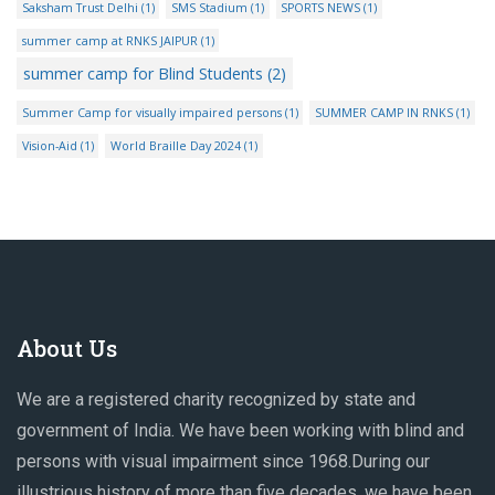
Saksham Trust Delhi
(1)
SMS Stadium
(1)
SPORTS NEWS
(1)
summer camp at RNKS JAIPUR
(1)
summer camp for Blind Students
(2)
Summer Camp for visually impaired persons
(1)
SUMMER CAMP IN RNKS
(1)
Vision-Aid
(1)
World Braille Day 2024
(1)
About Us
We are a registered charity recognized by state and
government of India. We have been working with blind and
persons with visual impairment since 1968.During our
illustrious history of more than five decades, we have been