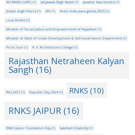
IAS MANU GARG
(1)
Jaliyawala Bagh Natak
(1)
jawahar kala kendra
(1)
jhabar singh kharra
(1)
JKK
(1)
khelo india para games 2025
(1)
Louis Braille
(1)
Minister of Social Justice and Empowerment of Rajasthan
(1)
Minister of State of Urban Development & Self-Governance Department
(1)
Picnic tour
(1)
R. V. Architecture College
(1)
Rajasthan Netraheen Kalyan
Sangh
(16)
RNKS
(10)
RAS 2021
(1)
Republic Day 2024
(1)
RNKS JAIPUR
(16)
RNKS Jaipur Foundation Day
(1)
Saksham Disability
(1)