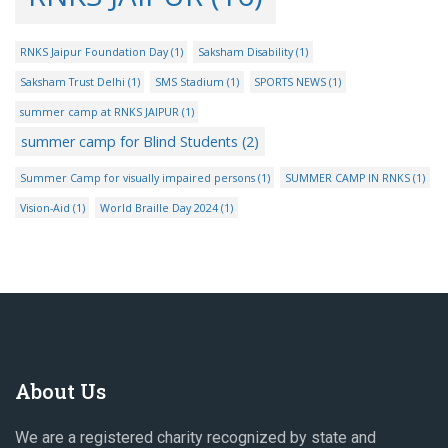
RNKS Jaipur Foundation Day
(1)
Saksham Disability
(1)
Saksham Trust Delhi
(1)
SMS Stadium
(1)
SPORTS NEWS
(1)
summer camp at RNKS JAIPUR
(1)
summer camp for Blind Students
(2)
Summer Camp for visually impaired persons
(1)
SUMMER CAMP IN RNKS
(1)
Vision-Aid
(1)
World Braille Day 2024
(1)
About Us
We are a registered charity recognized by state and