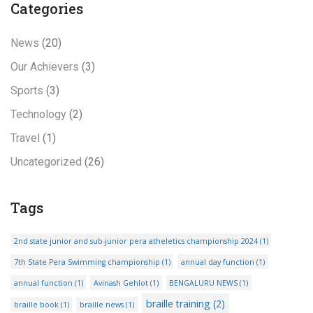
Categories
News
(20)
Our Achievers
(3)
Sports
(3)
Technology
(2)
Travel
(1)
Uncategorized
(26)
Tags
2nd state junior and sub-junior pera atheletics championship 2024
(1)
7th State Pera Swimming championship
(1)
annual day function
(1)
annual function
(1)
Avinash Gehlot
(1)
BENGALURU NEWS
(1)
braille training
(2)
braille book
(1)
braille news
(1)