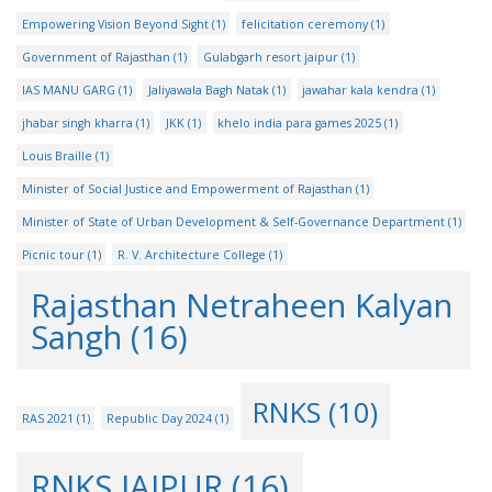
Empowering Vision Beyond Sight
(1)
felicitation ceremony
(1)
Government of Rajasthan
(1)
Gulabgarh resort jaipur
(1)
IAS MANU GARG
(1)
Jaliyawala Bagh Natak
(1)
jawahar kala kendra
(1)
jhabar singh kharra
(1)
JKK
(1)
khelo india para games 2025
(1)
Louis Braille
(1)
Minister of Social Justice and Empowerment of Rajasthan
(1)
Minister of State of Urban Development & Self-Governance Department
(1)
Picnic tour
(1)
R. V. Architecture College
(1)
Rajasthan Netraheen Kalyan
Sangh
(16)
RNKS
(10)
RAS 2021
(1)
Republic Day 2024
(1)
RNKS JAIPUR
(16)