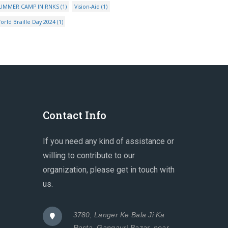
UMMER CAMP IN RNKS
(1)
Vision-Aid
(1)
orld Braille Day 2024
(1)
Contact Info
If you need any kind of assistance or
willing to contribute to our
organization, please get in touch with
us.
3780, Langer Ke Bala Ji Ka
Rasta, Gangauri Bazar, near