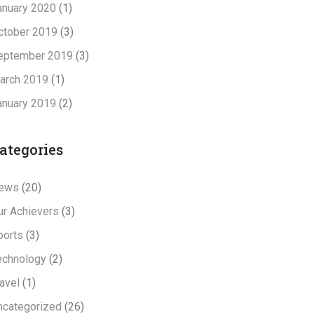
anuary 2020
(1)
ctober 2019
(3)
eptember 2019
(3)
arch 2019
(1)
anuary 2019
(2)
ategories
ews
(20)
ur Achievers
(3)
ports
(3)
echnology
(2)
avel
(1)
ncategorized
(26)