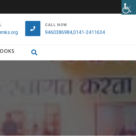
L
CALL NOW
rnks.org
9460386984,
0141-2411634
OOKS