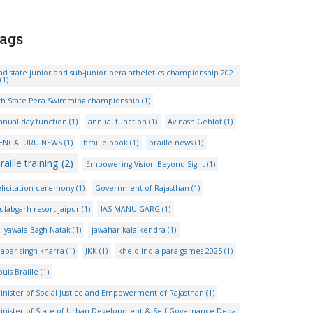
ags
nd state junior and sub-junior pera atheletics championship 202
(1)
th State Pera Swimming championship
(1)
nnual day function
(1)
annual function
(1)
Avinash Gehlot
(1)
ENGALURU NEWS
(1)
braille book
(1)
braille news
(1)
raille training
(2)
Empowering Vision Beyond Sight
(1)
elicitation ceremony
(1)
Government of Rajasthan
(1)
ulabgarh resort jaipur
(1)
IAS MANU GARG
(1)
aliyawala Bagh Natak
(1)
jawahar kala kendra
(1)
habar singh kharra
(1)
JKK
(1)
khelo india para games 2025
(1)
ouis Braille
(1)
inister of Social Justice and Empowerment of Rajasthan
(1)
inister of State of Urban Development & Self-Governance Depa