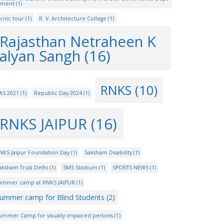
tment
(1)
icnic tour
(1)
R. V. Architecture College
(1)
Rajasthan Netraheen K
alyan Sangh
(16)
RNKS
(10)
AS 2021
(1)
Republic Day 2024
(1)
RNKS JAIPUR
(16)
NKS Jaipur Foundation Day
(1)
Saksham Disability
(1)
aksham Trust Delhi
(1)
SMS Stadium
(1)
SPORTS NEWS
(1)
ummer camp at RNKS JAIPUR
(1)
ummer camp for Blind Students
(2)
ummer Camp for visually impaired persons
(1)