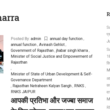
R
harra
Su
प्
Posted By:
admin
annual day function
,
J
annual function
,
Avinash Gehlot
,
Su
Government of Rajasthan
,
jhabar singh kharra
,
Minister of Social Justice and Empowerment of
18
Rajasthan
व
,
M
Minister of State of Urban Development & Self-
आप
Governance Department
का
,
Rajasthan Netraheen Kalyan Sangh
,
RNKS
,
RNKS JAIPUR
वा
आपकी प्रतिभा और जज्बा समाज
M
RN